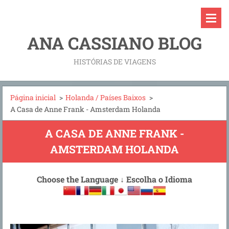
ANA CASSIANO BLOG
HISTÓRIAS DE VIAGENS
Página inicial
>
Holanda / Países Baixos
>
A Casa de Anne Frank - Amsterdam Holanda
A CASA DE ANNE FRANK -
AMSTERDAM HOLANDA
Choose the Language
↓
Escolha o Idioma