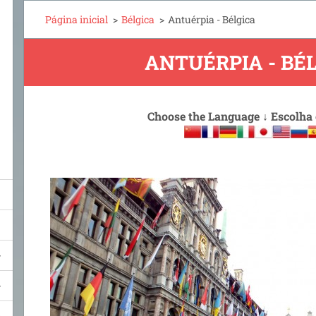
Página inicial
>
Bélgica
>
Antuérpia - Bélgica
ANTUÉRPIA - BÉ
Choose the Language
↓
Escolha