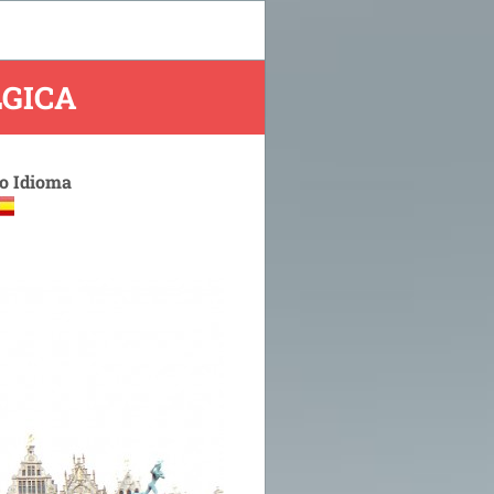
LGICA
 o Idioma