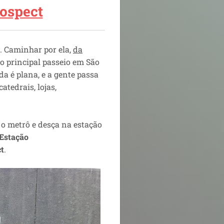
ospect
. Caminhar por ela,
da
é o principal passeio em São
a é plana, e a gente passa
atedrais, lojas,
 o metrô e desça na estação
Estação
t
.