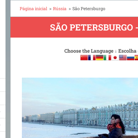
Página inicial
>
Rússia
>
São Petersburgo
SÃO PETERSBURGO -
Choose the Language
↓
Escolha