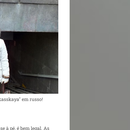
kasskaya" em russo!
se à pé, é bem legal. As