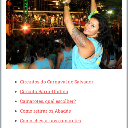
Circuitos do Carnaval de Salvador
Circuito Barra-Ondina
Camarotes, qual escolher?
Como retirar os Abadás
Como chegar nos camarotes