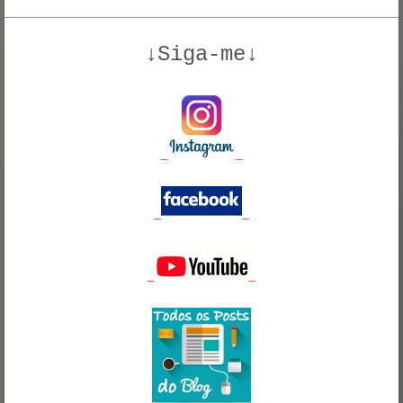
↓Siga-me↓