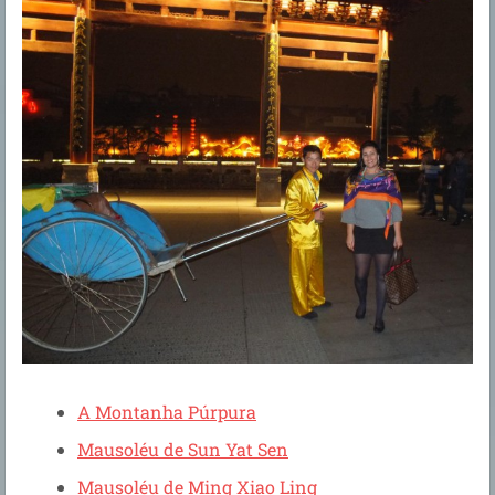
A Montanha Púrpura
Mausoléu de Sun Yat Sen
Mausoléu de Ming Xiao Ling