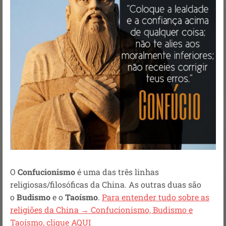
O
Confucionismo
é uma das três linhas
religiosas/filosóficas da China. As outras duas são
o
Budismo
e o
Taoísmo
.
Para entender tudo sobre as
religiões da China → Confucionismo, Budismo e
Taoísmo, clique AQUI