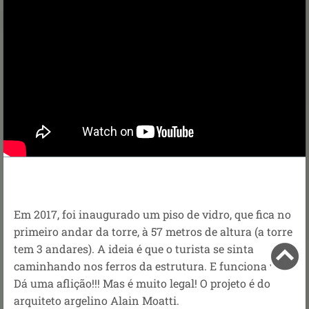
Em 2017, foi inaugurado um piso de vidro, que fica no
primeiro andar da torre, à 57 metros de altura (a torre
tem 3 andares). A ideia é que o turista se sinta
caminhando nos ferros da estrutura. E funciona viu!
Dá uma aflição!!! Mas é muito legal! O projeto é do
arquiteto argelino Alain Moatti.