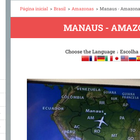
Página inicial
>
Brasil
>
Amazonas
>
Manaus - Amazona
MANAUS - AMAZ
Choose the Language
↓
Escolha