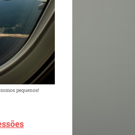
e somos pequenos!
essões