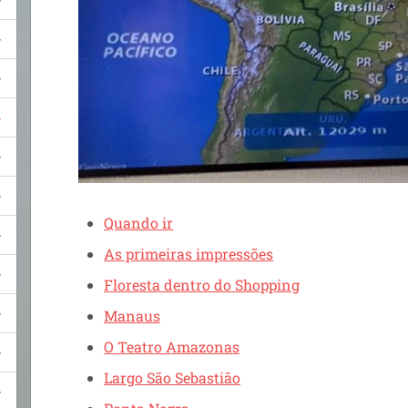
Quando ir
As primeiras impressões
Floresta dentro do Shopping
Manaus
O Teatro Amazonas
Largo São Sebastião