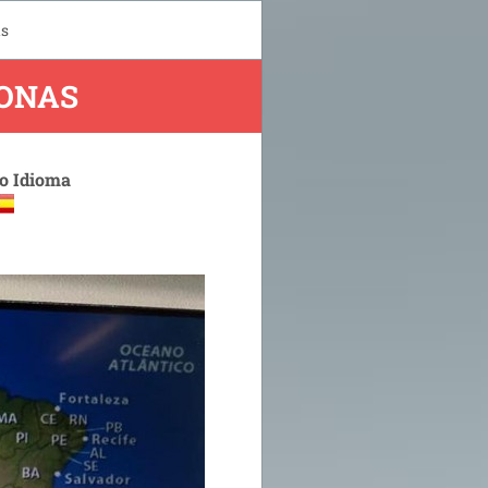
s
ONAS
 o Idioma