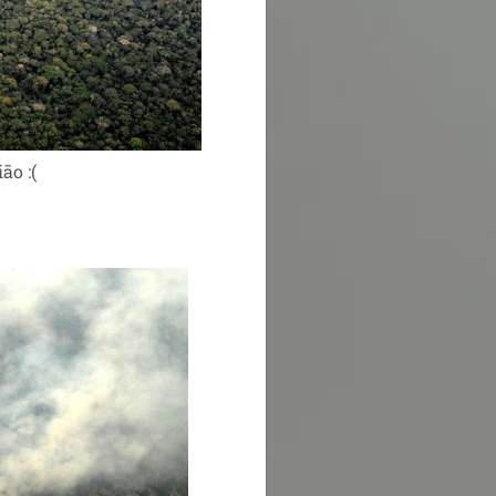
ão :(