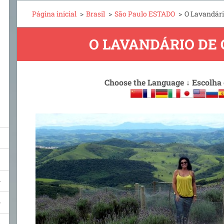
Página inicial
>
Brasil
>
São Paulo ESTADO
>
O Lavandár
O LAVANDÁRIO DE
Choose the Language
↓
Escolha