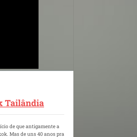
 Tailândia
ício de que antigamente a
kok. Mas de uns
40 anos pra