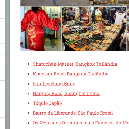
Chatuchak Market, Bangkok Tailândia
Khaosan Road, Bangkok Tailândia
Stanley, Hong Kong
Nanjing Road, Shanghai China
Tóquio Japão
Bairro da Liberdade, São Paulo Brasil
Os Mercados Orientais mais Famosos do M