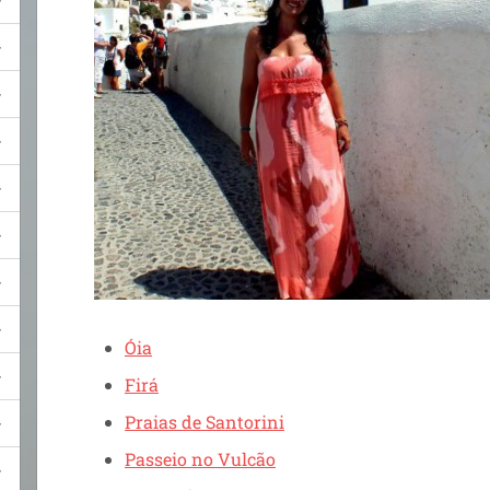
Óia
Firá
Praias de Santorini
Passeio no Vulcão