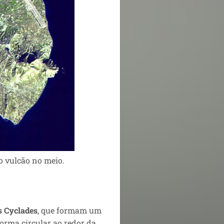
do vulcão no meio.
s Cyclades
, que formam um
orma circular ao redor da