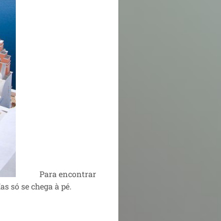
Para encontrar
Mas só se chega à pé.