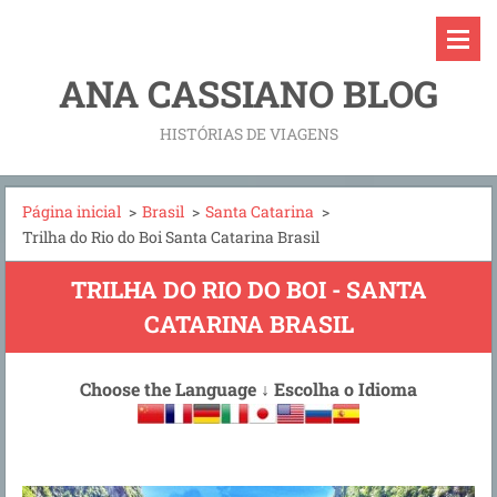
ANA CASSIANO BLOG
HISTÓRIAS DE VIAGENS
Página inicial
>
Brasil
>
Santa Catarina
>
Trilha do Rio do Boi Santa Catarina Brasil
TRILHA DO RIO DO BOI - SANTA
CATARINA BRASIL
Choose the Language
↓
Escolha o Idioma