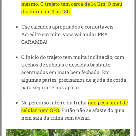
mesmo. O trajeto tem cerca de 14 Km. O meu
dia durou de 9 às 18h.
Use calçados apropriados e confortáveis.
Acredite em mim, você vai andar PRA
CARAMBA!
O início do trajeto tem muita inclinação, com
trechos de subidas e descidas bastante
acentuadas em mata bem fechada. Em
algumas partes, precisamos de ajuda de corda
para segurar e nos apoiar.
No percurso inteiro da trilha
não pega sinal de
celular nem GPS.
Então não se afaste do guia
nem saia da trilha sem avisar.