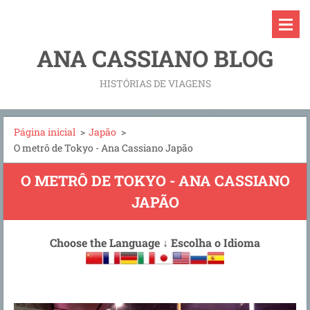
ANA CASSIANO BLOG
HISTÓRIAS DE VIAGENS
Página inicial
>
Japão
>
O metrô de Tokyo - Ana Cassiano Japão
O METRÔ DE TOKYO - ANA CASSIANO
JAPÃO
Choose the Language
↓
Escolha o Idioma