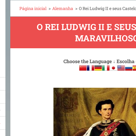
Página inicial
>
Alemanha
>
O Rei Ludwig II e seus Caste
O REI LUDWIG II E SEU
MARAVILHOS
Choose the Language
↓
Escolha