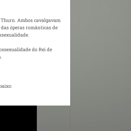
lo Thurn. Ambos cavalgavam
s das óperas românticas de
ssexualidade.
ssexualidade do Rei de
a.
baixo: