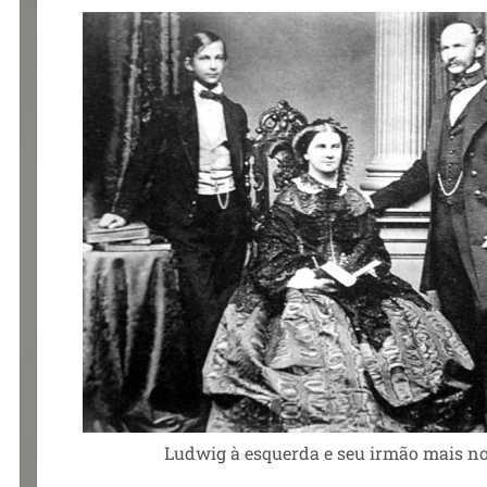
Ludwig à esquerda e seu irmão mais nov