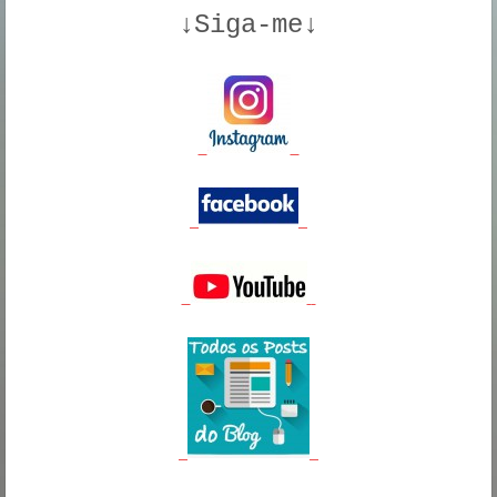
↓Siga-me↓