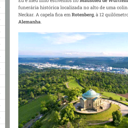
Eu e meu filho estivemos no
Mausoléu de Württem
funerária histórica localizada no alto de uma colin
Neckar. A capela fica em
Rotenberg
, à 12 quilômet
Alemanha
.