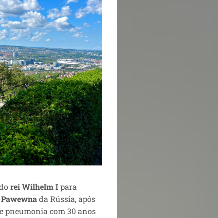
 do
rei
Wilhelm I
para
e Pawewna
da Rússia, após
 de pneumonia com 30 anos