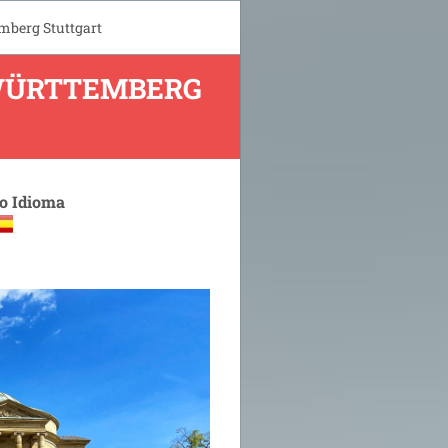
mberg Stuttgart
WÜRTTEMBERG
 o Idioma