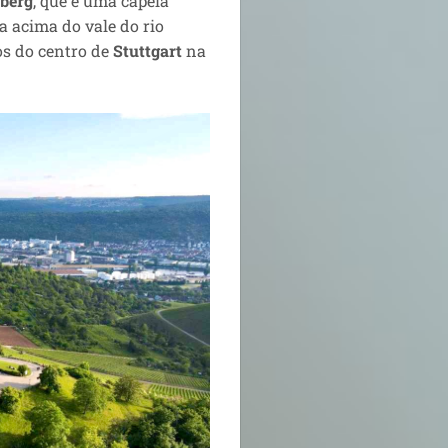
berg
, que é uma capela
a acima do vale do rio
ros do centro de
Stuttgart
na