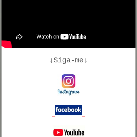
↓Siga-me↓