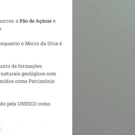
morros: o
Pão de Açúcar
e
s.
 enquanto o Morro da Urca é
junto de formações
naturais geológicos com
nhecidos como
Patrimônio
cido pela UNESCO como