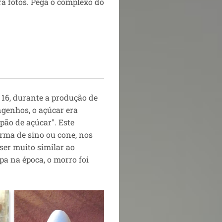
ara fotos. Pega o complexo do
 16, durante a produção de
genhos, o açúcar era
ão de açúcar". Este
orma de sino ou cone, nos
ser muito similar ao
pa na época, o morro foi