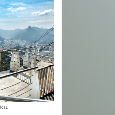
úcar.