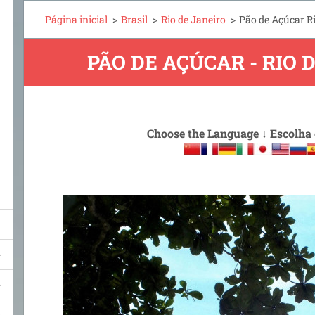
Página inicial
>
Brasil
>
Rio de Janeiro
>
Pão de Açúcar Ri
PÃO DE AÇÚCAR - RIO 
Choose the Language
↓
Escolha