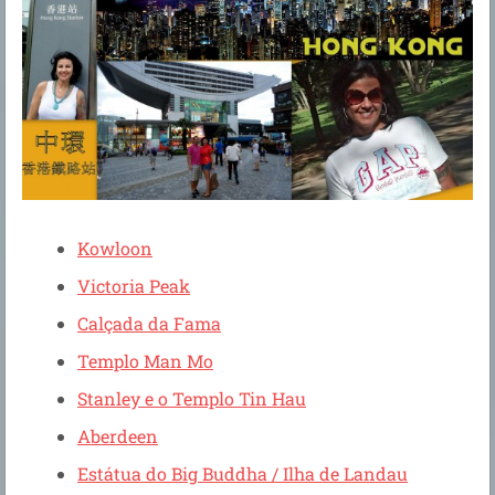
Kowloon
Victoria Peak
Calçada da Fama
Templo Man Mo
Stanley e o Templo Tin Hau
Aberdeen
Estátua do Big Buddha / Ilha de Landau