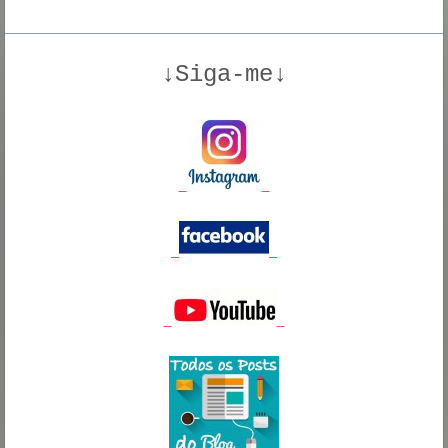
↓Siga-me↓