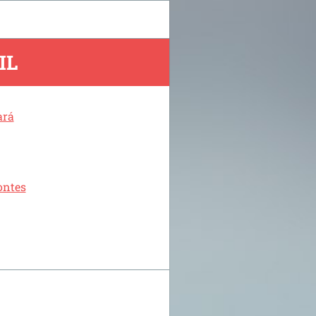
IL
ará
ontes