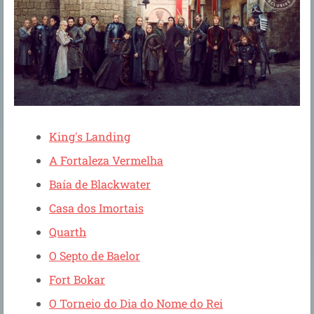
King's Landing
A Fortaleza Vermelha
Baía de Blackwater
Casa dos Imortais
Quarth
O Septo de Baelor
Fort Bokar
O Torneio do Dia do Nome do Rei