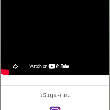
↓Siga-me↓