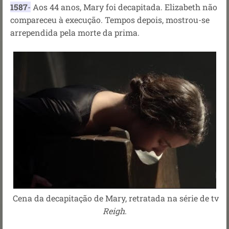
1587
-
Aos 44 anos, Mary foi decapitada. Elizabeth não
compareceu à execução. Tempos depois, mostrou-se
arrependida pela morte da prima.
Cena da decapitação de Mary, retratada na série de tv
Reigh
.