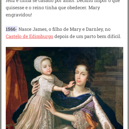
feliz e tinha se casado por amor. Decidiu impôr o que
quisesse e o reino tinha que obedecer. Mary
engravidou!
1566
-
Nasce James, o filho de Mary e Darnley, no
Castelo de Edimburgo
depois de um parto bem difícil.