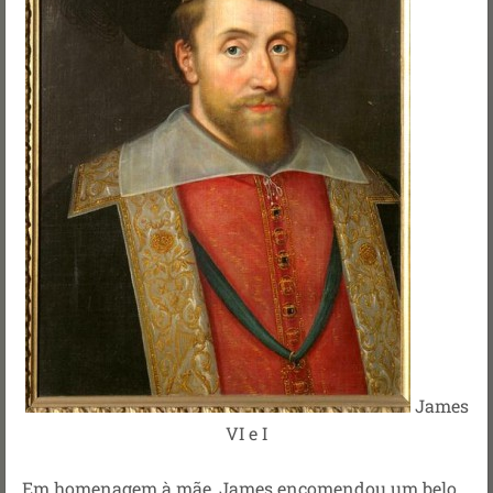
James
VI e I
Em homenagem à mãe, James encomendou um belo