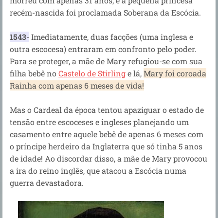
morreu com apenas 31 anos, e a pequena princesa
recém-nascida foi proclamada Soberana da Escócia.
1543
-
Imediatamente, duas facções (uma inglesa e
outra escocesa) entraram em confronto pelo poder.
Para se proteger, a mãe de Mary refugiou-se com sua
filha bebê no
Castelo de Stirling
e lá,
Mary foi coroada
Rainha com apenas 6 meses de vida!
Mas o Cardeal da época tentou apaziguar o estado de
tensão entre escoceses e ingleses planejando um
casamento entre aquele bebê de apenas 6 meses com
o príncipe herdeiro da Inglaterra que só tinha 5 anos
de idade! Ao discordar disso, a mãe de Mary provocou
a ira do reino inglês, que atacou a Escócia numa
guerra devastadora.