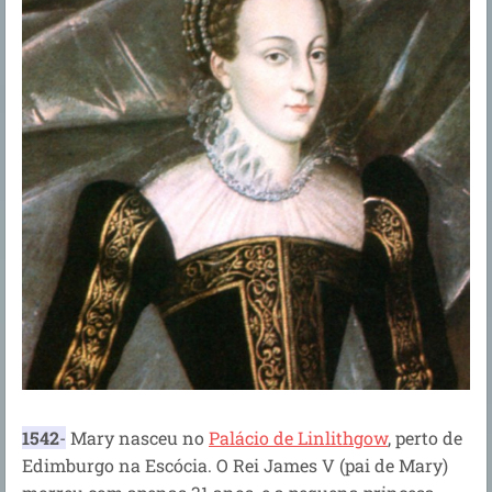
1542
-
Mary nasceu no
Palácio de Linlithgow
, perto de
Edimburgo na Escócia.
O Rei James V (pai de Mary)