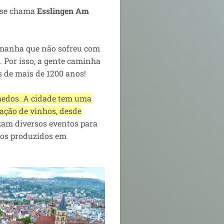
o se chama
Esslingen Am
emanha que não sofreu com
 Por isso, a gente caminha
s de mais de 1200 anos!
nhedos. A cidade tem uma
ação de vinhos, desde
zam diversos eventos para
hos produzidos em