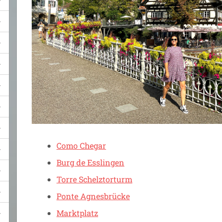
Como Chegar
Burg de Esslingen
Torre Schelztorturm
Ponte Agnesbrücke
Marktplatz