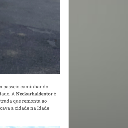
um passeio caminhando
idade. A
Neckarhaldentor
é
entrada que remonta ao
rcava a cidade na Idade