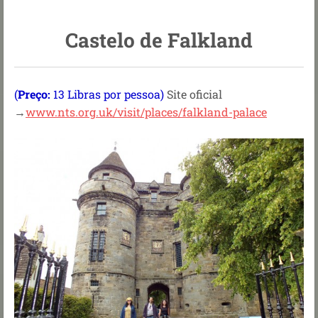
Castelo de Falkland
(
Preço:
13 Libras por pessoa)
Site oficial
→
www.nts.org.uk/visit/places/falkland-palace