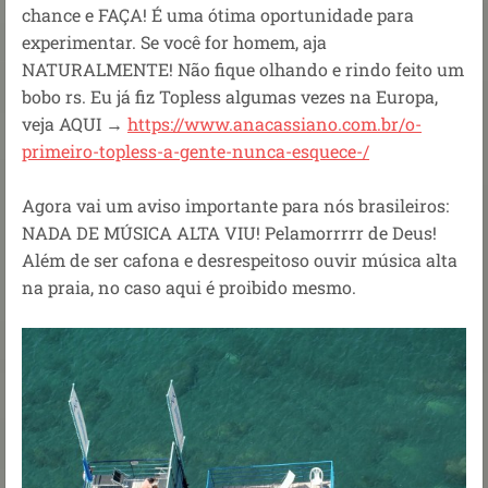
chance e FAÇA! É uma ótima oportunidade para
experimentar. Se você for homem, aja
NATURALMENTE! Não fique olhando e rindo feito um
bobo rs. Eu já fiz Topless algumas vezes na Europa,
veja AQUI →
https://www.anacassiano.com.br/o-
primeiro-topless-a-gente-nunca-esquece-/
Agora vai um aviso importante para nós brasileiros:
NADA DE MÚSICA ALTA VIU! Pelamorrrrr de Deus!
Além de ser cafona e desrespeitoso ouvir música alta
na praia, no caso aqui é proibido mesmo.