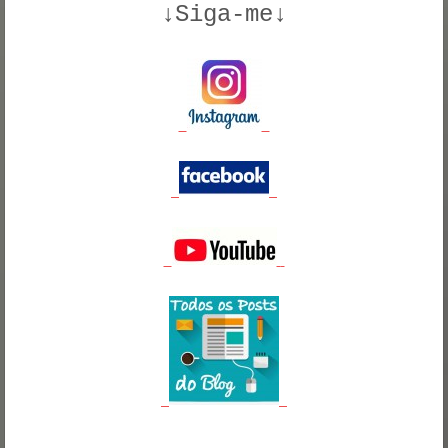
↓Siga-me↓