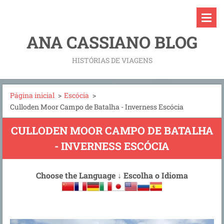
ANA CASSIANO BLOG
HISTÓRIAS DE VIAGENS
Página inicial
>
Escócia
>
Culloden Moor Campo de Batalha - Inverness Escócia
CULLODEN MOOR CAMPO DE BATALHA
- INVERNESS ESCÓCIA
Choose the Language
↓
Escolha o Idioma