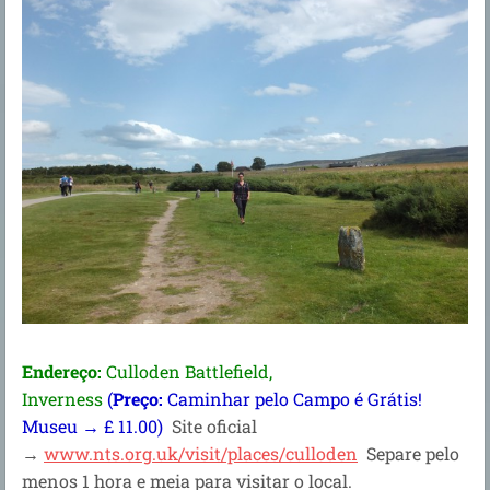
Endereço:
Culloden Battlefield,
Inverness
(
Preço:
Caminhar pelo Campo é Grátis!
Museu → £ 11.00)
Site oficial
→
www.nts.org.uk/visit/places/culloden
Separe pelo
menos 1 hora e meia para visitar o local.