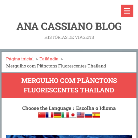
ANA CASSIANO BLOG
HISTÓRIAS DE VIAGENS
Página inicial
>
Tailândia
>
Mergulho com Plânctons Fluorescentes Thailand
MERGULHO COM PLÂNCTONS
FLUORESCENTES THAILAND
Choose the Language
↓
Escolha o Idioma