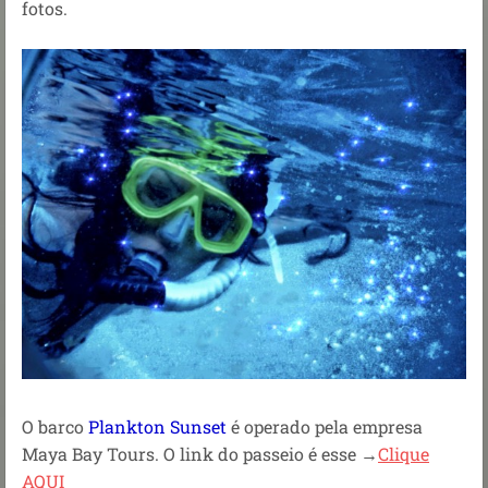
fotos.
O barco
Plankton Sunset
é operado pela empresa
Maya Bay Tours. O link do passeio é esse →
Clique
AQUI