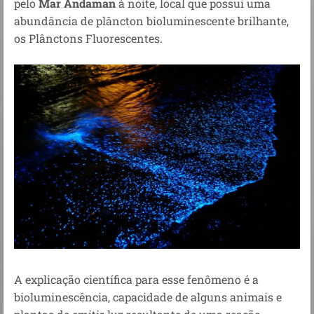
pelo
Mar Andaman
à noite, local que
possui uma
abundância de plâncton bioluminescente brilhante,
os Plânctons Fluorescentes.
A explicação científica para esse fenômeno é a
bioluminescência, capacidade de alguns animais e