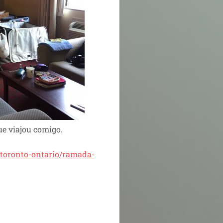
ue viajou comigo.
oronto-ontario/ramada-