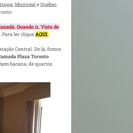
ttawa
,
Montréal
e
Québec
.
ronto.
anadá: Quando ir, Visto de
. Para ler clique
AQUI
tação Central. De lá, fomos
Ramada Plaza Toronto
 bem bacana, de quartos