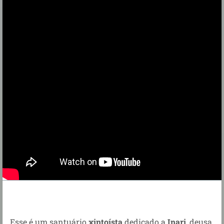
Esse é um santuário
xintoísta
dedicado a
Inari
, deusa