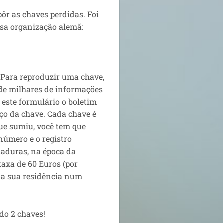
ôr as chaves perdidas. Foi
sa organização alemã:
 Para reproduzir uma chave,
de milhares de informaçöes
 este formulário o boletim
iço da chave. Cada chave é
ue sumiu, você tem que
número e o registro
haduras, na época da
taxa de 60 Euros (por
 na sua residência num
do 2 chaves!