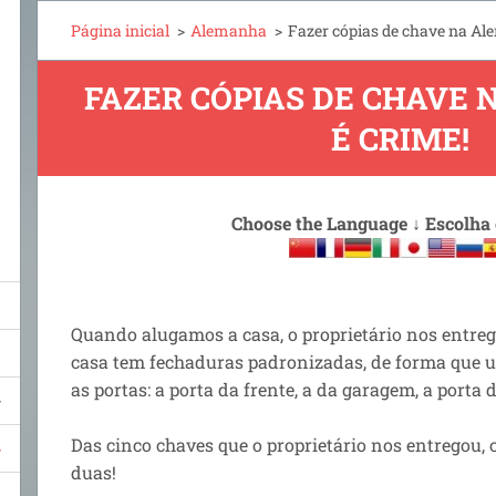
Página inicial
>
Alemanha
>
Fazer cópias de chave na Al
FAZER CÓPIAS DE CHAVE
É CRIME!
Choose the Language
↓
Escolha
Quando alugamos a casa, o proprietário nos entreg
casa tem fechaduras padronizadas, de forma que 
as portas: a porta da frente, a da garagem, a porta d
Das cinco chaves que o proprietário nos entregou, 
duas!