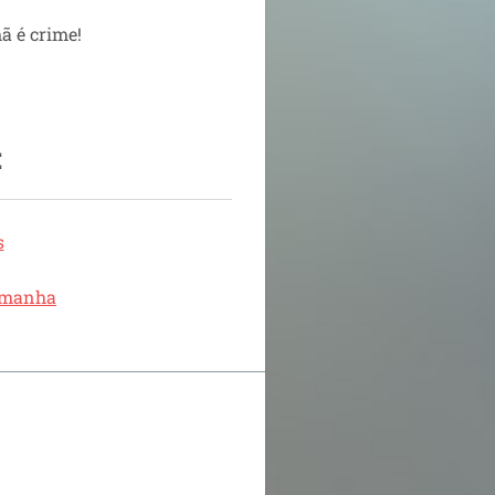
ã é crime!
:
s
lemanha