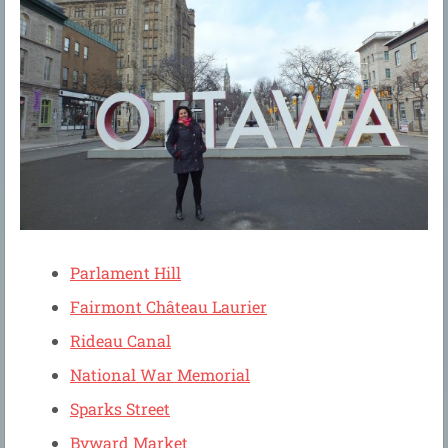
Parlament Hill
Fairmont Château Laurier
Rideau Canal
National War Memorial
Sparks Street
Byward Market