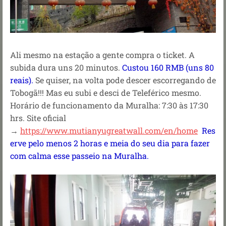
Ali mesmo na estação a gente compra o ticket. A
subida dura uns 20 minutos.
Custou 160 RMB (uns 80
reais).
Se quiser, na volta pode descer escorregando de
Tobogã!!! Mas eu subi e desci de Teleférico mesmo.
Horário de funcionamento da Muralha: 7:30 às 17:30
hrs.
Site oficial
→
https://www.mutianyugreatwall.com/en/home
Res
erve pelo menos 2 horas e meia do seu dia para fazer
com calma esse passeio na Muralha.